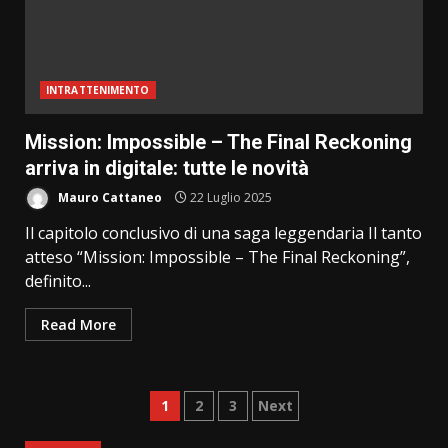
INTRATTENIMENTO
Mission: Impossible – The Final Reckoning
arriva in digitale: tutte le novità
Mauro Cattaneo
22 Luglio 2025
Il capitolo conclusivo di una saga leggendaria Il tanto
atteso “Mission: Impossible – The Final Reckoning”,
definito...
Read More
Paginazione
1
2
3
Next