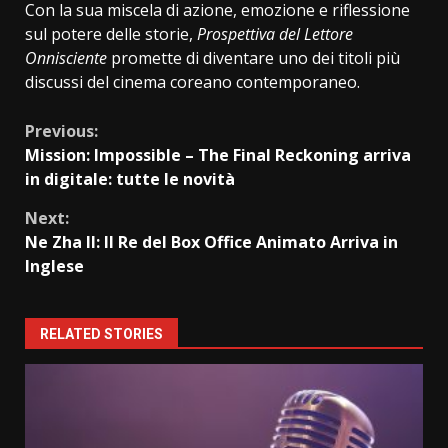
Con la sua miscela di azione, emozione e riflessione
sul potere delle storie,
Prospettiva del Lettore
Onnisciente
promette di diventare uno dei titoli più
discussi del cinema coreano contemporaneo.
Continue
Previous:
Mission: Impossible – The Final Reckoning arriva
Reading
in digitale: tutte le novità
Next:
Ne Zha II: Il Re del Box Office Animato Arriva in
Inglese
RELATED STORIES