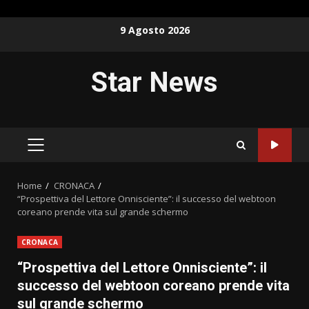
Skip
9 Agosto 2026
to
content
Star News
PRIMARY
MENU
Home
CRONACA
“Prospettiva del Lettore Onnisciente”: il successo del webtoon
coreano prende vita sul grande schermo
CRONACA
“Prospettiva del Lettore Onnisciente”: il
successo del webtoon coreano prende vita
sul grande schermo