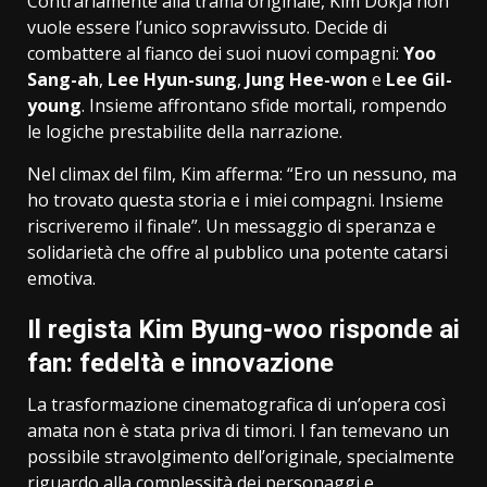
Contrariamente alla trama originale, Kim Dokja non
vuole essere l’unico sopravvissuto. Decide di
combattere al fianco dei suoi nuovi compagni:
Yoo
Sang-ah
,
Lee Hyun-sung
,
Jung Hee-won
e
Lee Gil-
young
. Insieme affrontano sfide mortali, rompendo
le logiche prestabilite della narrazione.
Nel climax del film, Kim afferma: “Ero un nessuno, ma
ho trovato questa storia e i miei compagni. Insieme
riscriveremo il finale”. Un messaggio di speranza e
solidarietà che offre al pubblico una potente catarsi
emotiva.
Il regista Kim Byung-woo risponde ai
fan: fedeltà e innovazione
La trasformazione cinematografica di un’opera così
amata non è stata priva di timori. I fan temevano un
possibile stravolgimento dell’originale, specialmente
riguardo alla complessità dei personaggi e