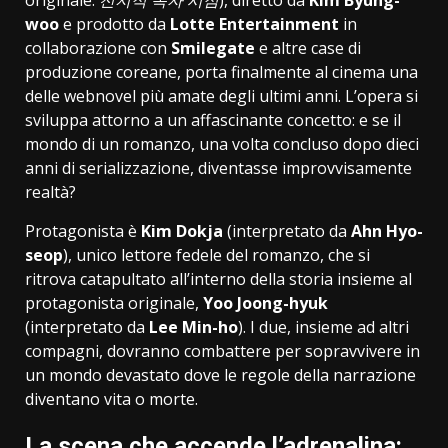
originale:
전지적 독자 시점
), diretto da
Kim Byung-
woo
e prodotto da
Lotte Entertainment
in
collaborazione con
Smilegate
e altre case di
produzione coreane, porta finalmente al cinema una
delle webnovel più amate degli ultimi anni. L’opera si
sviluppa attorno a un affascinante concetto: e se il
mondo di un romanzo, una volta concluso dopo dieci
anni di serializzazione, diventasse improvvisamente
realtà?
Protagonista è
Kim Dokja
(interpretato da
Ahn Hyo-
seop
), unico lettore fedele del romanzo, che si
ritrova catapultato all’interno della storia insieme al
protagonista originale,
Yoo Joong-hyuk
(interpretato da
Lee Min-ho
). I due, insieme ad altri
compagni, dovranno combattere per sopravvivere in
un mondo devastato dove le regole della narrazione
diventano vita o morte.
La scena che accende l’adrenalina: